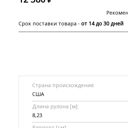
Рекомен
Срок поставки товара -
от 14 до 30 дней
Страна происхождения:
США
Длина рулона [м]:
8,23
Раппорт [см]: