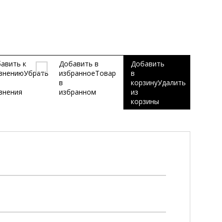
авить к
Добавить в
Добавить
внению
Убрать
избранное
Товар
в
в
корзину
Удалить
внения
избранном
из
корзины