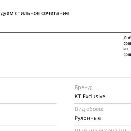
дуем стильное сочетание
Доб
сра
из
сра
Бренд:
KT Exclusive
Вид обоев:
Рулонные
Ширина рулона [м]: