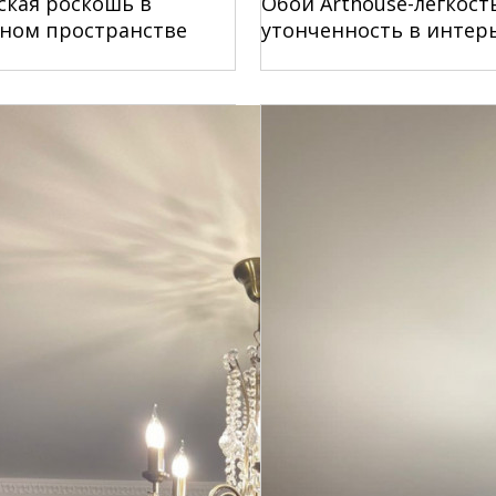
ская роскошь в
Обои Arthouse-легкост
ном пространстве
утонченность в интер