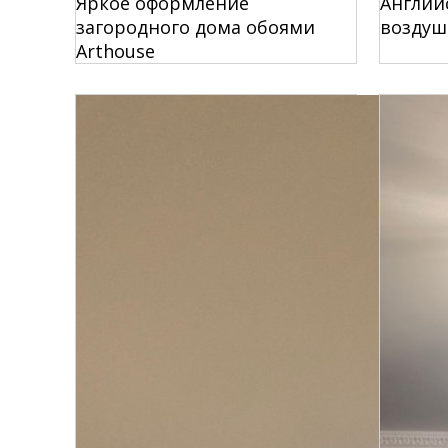
Яркое оформление
Англий
загородного дома обоями
воздуш
Arthouse