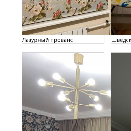
Лазурный прованс
Шведск