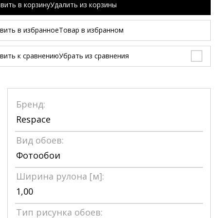
вить в корзину
Удалить из корзины
вить в избранное
Товар в избранном
вить к сравнению
Убрать из сравнения
Бренд:
Respace
Вид обоев:
Фотообои
Ширина рулона [м]:
1,00
Тип рисунка обоев: