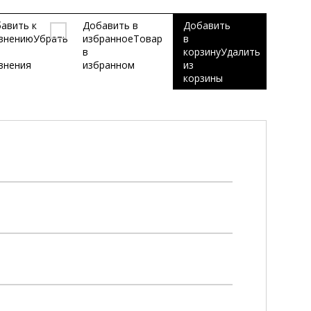
авить к
Добавить в
Добавить
внению
Убрать
избранное
Товар
в
в
корзину
Удалить
внения
избранном
из
корзины