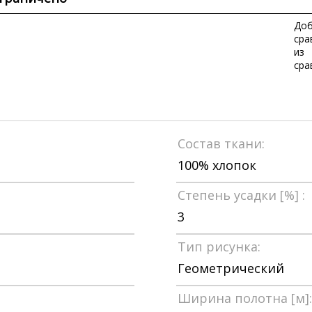
Доб
сра
из
сра
Состав ткани:
100% хлопок
Степень усадки [%] :
3
Тип рисунка:
Геометрический
Ширина полотна [м]: