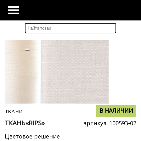
Главная
-
Каталог
-
ТКАНИ
В НАЛИЧИИ
В НАЛИЧИИ
ТКАНИ
ТКАНЬ«RIPS»
артикул:
100593-02
Цветовое решение