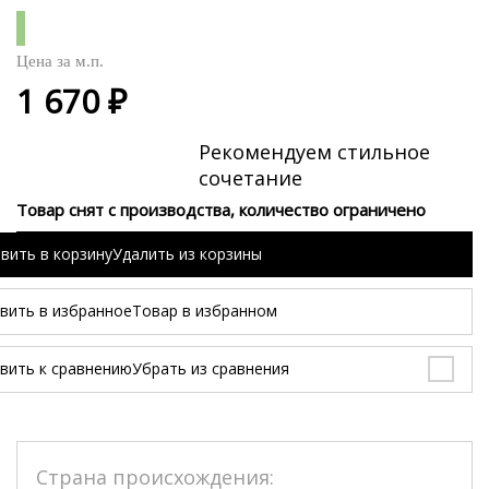
Цена за
м.п.
1 670 ₽
Рекомендуем стильное
сочетание
Товар снят с производства, количество ограничено
вить в корзину
Удалить из корзины
вить в избранное
Товар в избранном
вить к сравнению
Убрать из сравнения
Страна происхождения: