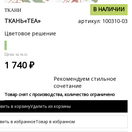
В НАЛИЧИИ
В НАЛИЧИИ
ТКАНИ
ТКАНЬ«TEA»
артикул:
100310-03
Цветовое решение
Цена за
м.п.
1 740 ₽
Рекомендуем стильное
сочетание
Товар снят с производства, количество ограничено
вить в корзину
Удалить из корзины
вить в избранное
Товар в избранном