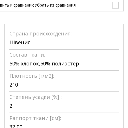
вить к сравнению
Убрать из сравнения
Страна происхождения:
Швеция
Состав ткани:
50% хлопок,50% полиэстер
Плотность [г/м2]:
210
Степень усадки [%] :
2
Раппорт ткани [см]:
32,00