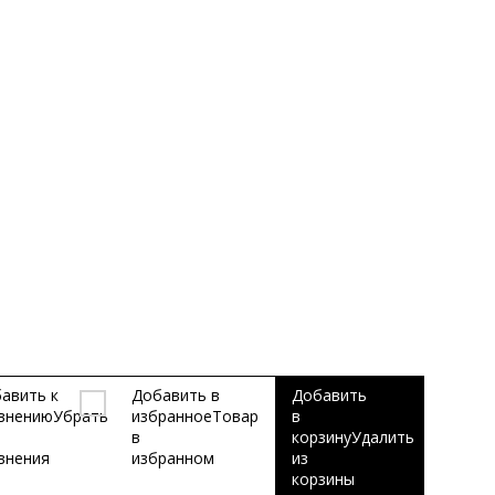
авить к
Добавить в
Добавить
внению
Убрать
избранное
Товар
в
в
корзину
Удалить
внения
избранном
из
корзины