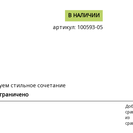
В НАЛИЧИИ
В НАЛИЧИИ
артикул:
100593-05
уем стильное сочетание
ограничено
Доб
сра
из
сра