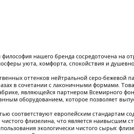
 философия нашего бренда сосредоточена на о
осферы уюта, комфорта, спокойствия и душевно
ественных оттенков нейтральной серо-бежевой п
разах в сочетании с лаконичными формами. Тов
фабрике, являющейся партнером Всемирного фо
нным оборудованием, которое позволяет выпус
тью соответствуют европейским стандартам сод
 чистого флизелина, что является наивысшим ст
использования экологически чистого сырья: флиз