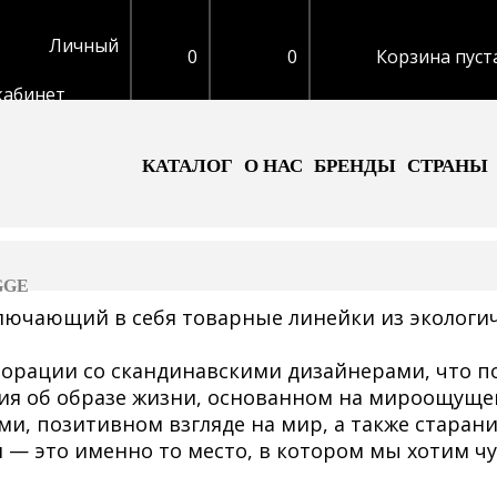
Личный
0
0
Корзина пуст
кабинет
КАТАЛОГ
О НАС
БРЕНДЫ
СТРАНЫ
GGE
ючающий в себя товарные линейки из экологиче
борации со скандинавскими дизайнерами, что п
ния об образе жизни, основанном на мироощуще
, позитивном взгляде на мир, а также старан
 — это именно то место, в котором мы хотим чу