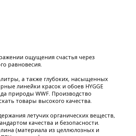
тражении ощущения счастья через
го равновесия.
алитры, а также глубоких, насыщенных
арные линейки красок и обоев HYGGE
нда природы WWF. Производство
кать товары высокого качества.
ержания летучих органических веществ,
андартом качества и безопасности.
елина (материала из целлюлозных и