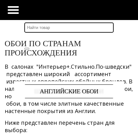
Главная
-
Страны
ОБОИ ПО СТРАНАМ
ПРОИСХОЖДЕНИЯ
В салонах "Интерьер+.Стильно.По-шведски"
представлен широкий ассортимент
известных европейских обойных брендов. В
наличии не только стильные шведские обои,
ШВЕДСКИЕ ФОТООБОИ
АНГЛИЙСКИЕ ОБОИ
ШВЕДСКИЕ ОБОИ
но и итальянские, испанские, немецкие
обои, в том числе элитные качественные
настенные покрытия из Англии.
Ниже представлен перечень стран для
выбора: