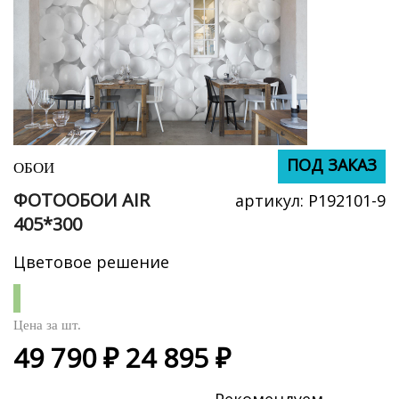
ПОД ЗАКАЗ
ПОД ЗАКАЗ
ОБОИ
ФОТООБОИ AIR
артикул:
P192101-9
405*300
Цветовое решение
Цена за
шт.
49 790 ₽
24 895 ₽