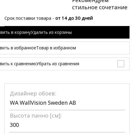
Рекомендуем
стильное сочетание
Срок поставки товара -
от 14 до 30 дней
вить в корзину
Удалить из корзины
вить в избранное
Товар в избранном
вить к сравнению
Убрать из сравнения
Дизайнер обоев:
WA WallVision Sweden AB
Высота панно [см]:
300