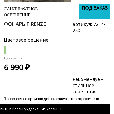
ПОД ЗАКАЗ
ПОД ЗАКАЗ
ЛАНДШАФТНОЕ
ОСВЕЩЕНИЕ
ФОНАРЬ FIRENZE
артикул:
7214-
250
Цветовое решение
Цена за
шт.
6 990 ₽
Рекомендуем
стильное
сочетание
Товар снят с производства, количество ограничено
вить в корзину
Удалить из корзины