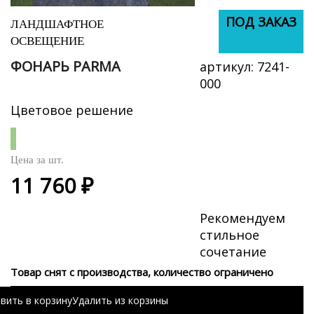
ПОД ЗАКАЗ
ПОД ЗАКАЗ
ЛАНДШАФТНОЕ
ОСВЕЩЕНИЕ
ФОНАРЬ PARMA
артикул:
7241-
000
Цветовое решение
Цена за
шт.
11 760 ₽
Рекомендуем
стильное
сочетание
Товар снят с производства, количество ограничено
вить в корзину
Удалить из корзины