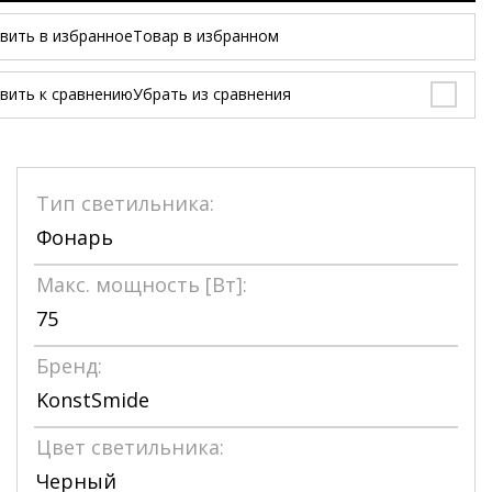
вить в избранное
Товар в избранном
вить к сравнению
Убрать из сравнения
Тип светильника:
Фонарь
Макс. мощность [Bт]:
75
Бренд:
KonstSmide
Цвет светильника:
Черный