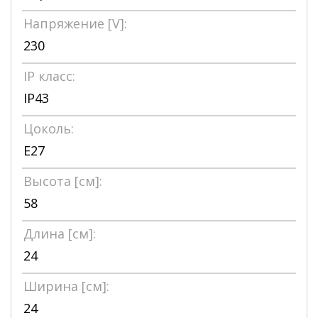
Напряжение [V]:
230
IP класс:
IP43
Цоколь:
Е27
Высота [см]:
58
Длина [см]:
24
Ширина [см]:
24