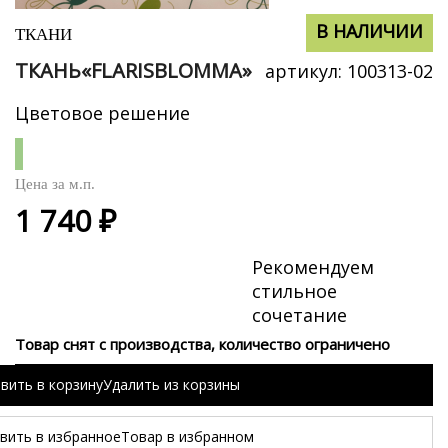
В НАЛИЧИИ
В НАЛИЧИИ
ТКАНИ
ТКАНЬ«FLARISBLOMMA»
артикул:
100313-02
Цветовое решение
Цена за
м.п.
1 740 ₽
Рекомендуем
стильное
сочетание
Товар снят с производства, количество ограничено
вить в корзину
Удалить из корзины
вить в избранное
Товар в избранном