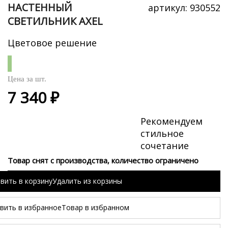
НАСТЕННЫЙ
артикул:
930552
СВЕТИЛЬНИК AXEL
Цветовое решение
Цена за
шт.
7 340 ₽
Рекомендуем
стильное
сочетание
Товар снят с производства, количество ограничено
вить в корзину
Удалить из корзины
вить в избранное
Товар в избранном