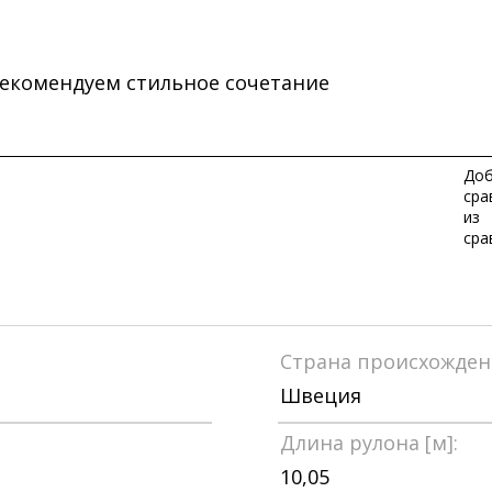
екомендуем стильное сочетание
Доб
сра
из
сра
Страна происхожден
Швеция
Длина рулона [м]:
10,05