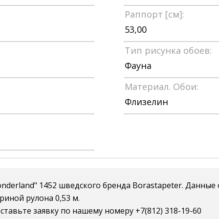
Раппорт [см]:
53,00
Тип рисунка обоев:
Фауна
Материал. Обои:
Флизелин
nderland" 1452 шведского бренда Borastapeter. Данные
риной рулона 0,53 м.
ставьте заявку по нашему номеру +7(812) 318-19-60