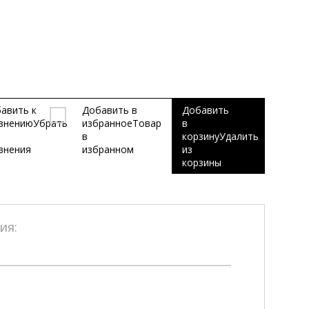
авить к
Добавить в
Добавить
внению
Убрать
избранное
Товар
в
в
корзину
Удалить
внения
избранном
из
корзины
ия: