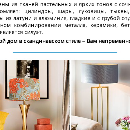
ены из тканей пастельных и ярких тонов с со
омляет: цилиндры, шары, луковицы, тыквы
 из латуни и алюминия, гладкие и с грубой отд
м комбинировании металла, керамики, бето
является силуэт.
й дом в скандинавском стиле – Вам непременн