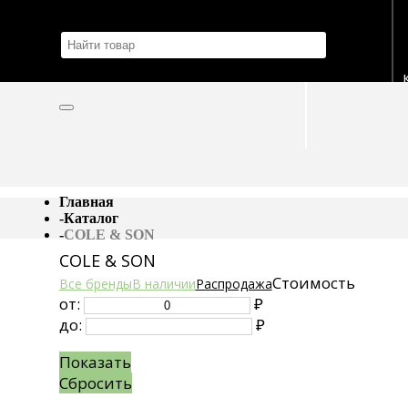
Главная
-
Каталог
-
COLE & SON
COLE & SON
Стоимость
Все бренды
В наличии
Распродажа
от:
₽
до:
₽
Показать
Сбросить