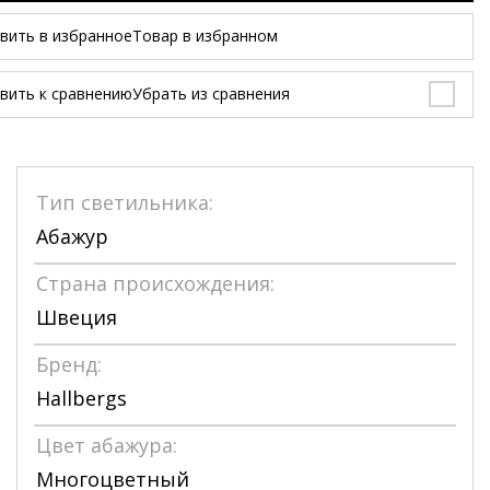
вить в избранное
Товар в избранном
вить к сравнению
Убрать из сравнения
Тип светильника:
Абажур
Страна происхождения:
Швеция
Бренд:
Hallbergs
Цвет абажура:
Многоцветный