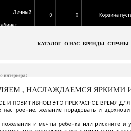
Личный
0
0
Корзина пуст
кабинет
КАТАЛОГ
О НАС
БРЕНДЫ
СТРАНЫ
о интерьера!
ЛЯЕМ , НАСЛАЖДАЕМСЯ ЯРКИМИ 
Е И ПОЗИТИВНОЕ! ЭТО ПРЕКРАСНОЕ ВРЕМЯ ДЛЯ
е настроение, желание порадовать и вдохнов
 пожелания и мечты ребенка или рискните и 
авится, что совпадает с его симпатиями и увл