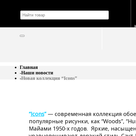
Главная
-
Наши новости
-
Новая коллекция “Icons”
“
Icons
”
— современная коллекция обоев
популярные рисунки, как “Woods”, “Hu
Майами 1950-х годов. Яркие, насыщ
уравновешивают дерзкий стиль Саут-