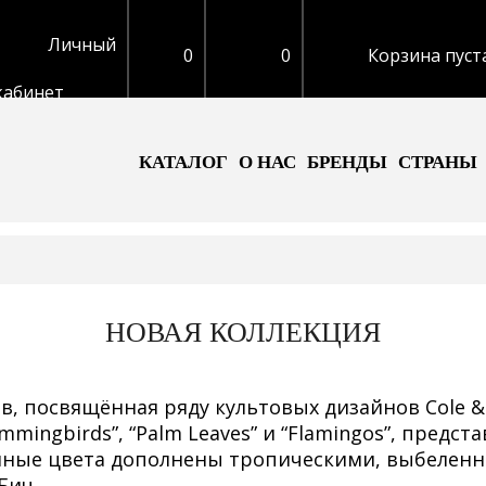
Личный
0
0
Корзина пуст
кабинет
КАТАЛОГ
О НАС
БРЕНДЫ
СТРАНЫ
НОВАЯ КОЛЛЕКЦИЯ
, посвящённая ряду культовых дизайнов Cole & 
mmingbirds”, “Palm Leaves” и “Flamingos”, предс
енные цвета дополнены тропическими, выбелен
Бич.